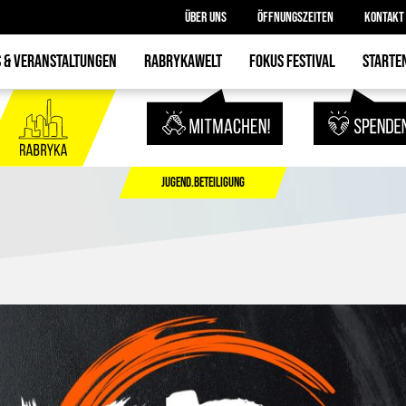
ÜBER UNS
ÖFFNUNGSZEITEN
KONTAKT
 & VERANSTALTUNGEN
RABRYKAWELT
FOKUS FESTIVAL
STARTE
JUGEND.BETEILIGUNG
PROGRAMM
STARTEN.G
R
GESELLSCHAFT.INTEGRATION
MITMACHEN.HELFEN
PHASE 
KUNST.THEATER.MUSIK
PREPARING CAMP
IMPULS
JUGEND.BETEILIGUNG
TÜFTELN.BASTELN.GÄRTNERN
RABRYKANT
ESSEN.TRINKEN.SPIELEN
JOBS UN
MITGLI
ENGAGI
BEKANNTM
FREIHÄNDI