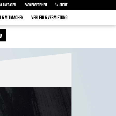
& ANFRAGEN
BARRIEREFREIHEIT
SUCHE
N & MITMACHEN
VERLEIH & VERMIETUNG
RÜNDEN
RÄUME
0
VERLEIH
PROJEKTEFONDS
LASTENRAD.VERLEIH
:IN WERDEN
D PRAKTIKA
ED WERDEN
EREN
ACHUNG
GER VERGABEN