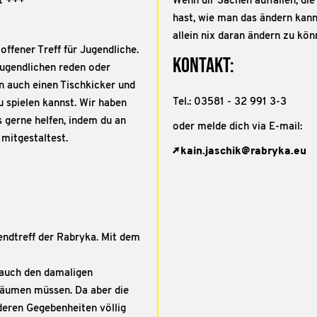
t +++
Wenn dir Sachen auffallen, die 
hast, wie man das ändern kann
allein nix daran ändern zu kö
offener Treff für Jugendliche.
Kontakt:
Jugendlichen reden oder
en auch einen Tischkicker und
Tel.: 03581 - 32 991 3-3
u spielen kannst. Wir haben
 gerne helfen, indem du an
oder melde dich via E-mail:
 mitgestaltest.
kain.jaschik@rabryka.eu
endtreff der Rabryka. Mit dem
 auch den damaligen
räumen müssen. Da aber die
deren Gegebenheiten völlig