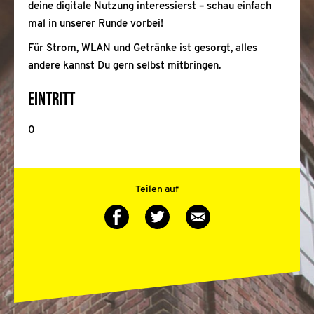
deine digitale Nutzung interessierst – schau einfach
mal in unserer Runde vorbei!
Für Strom, WLAN und Getränke ist gesorgt, alles
andere kannst Du gern selbst mitbringen.
Eintritt
0
Teilen auf
Auf
Auf
Via
Twitter
Facebook
E-
teilen
teilen
Mail
teilen