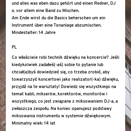
und alles was eben dazu gehört und einen Redner, DJ
o. vor allem eine Band zu Mischen.
Am Ende wirst du die Basics beherschen um ein
Instrument über eine Tonanlage abzumischen.
Mindestalter: 14 Jahre
PL
Co właściwie robi technik dźwięku na koncercie? Jeśli
kiedykolwiek zadałeś(-aś) sobie to pytanie lub
chciał(a)byś dowiedzieć się, co trzeba zrobić, aby
towarzyszyć koncertowi jako realizator(-ka) dźwięku,
przyjdź na te warsztaty! Dowiedz się wszystkiego na
temat kabli, mikserów, korektorów, monitorów i
wszystkiego, co jest związane z miksowaniem DJ-a, a
zwłaszcza zespołu. Na koniec opanujesz podstawy
miksowania instrumentu w systemie dźwiękowym.
Minimalny wiek: 14 lat