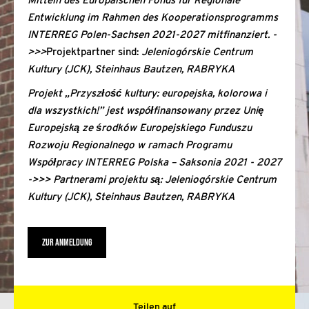
Mitteln des Europäischen Fonds für Regionale
Entwicklung im Rahmen des Kooperationsprogramms
INTERREG Polen-Sachsen 2021-2027 mitfinanziert. -
>>>
Projektpartner sind:
Jeleniogórskie Centrum
Kultury
(JCK)
,
Steinhaus Bautzen, RABRYKA
Projekt „Przyszłość kultury: europejska, kolorowa i
dla wszystkich!” jest współfinansowany przez Unię
Europejską ze środków Europejskiego Funduszu
Rozwoju Regionalnego w ramach Programu
Współpracy INTERREG Polska – Saksonia 2021 - 2027
->>>
Partnerami projektu s
ą: Jeleniogórskie Centrum
Kultury
(JCK)
,
Steinhaus Bautzen, RABRYKA
ZUR ANMELDUNG
Teilen auf