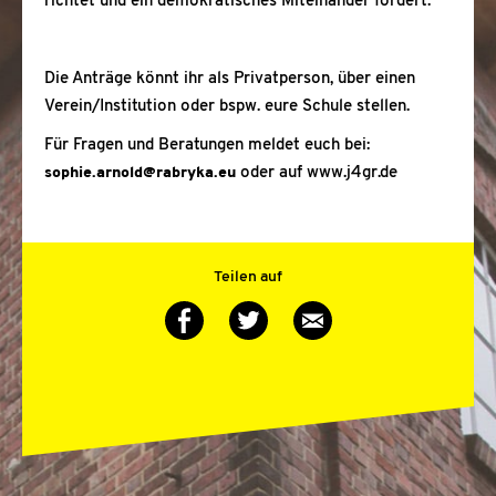
richtet und ein demokratisches Miteinander fördert.
Die Anträge könnt ihr als Privatperson, über einen
Verein/Institution oder bspw. eure Schule stellen.
Für Fragen und Beratungen meldet euch bei:
sophie.arnold@rabryka.eu
oder auf www.j4gr.de
Teilen auf
Auf
Auf
Via
Twitter
Facebook
E-
teilen
teilen
Mail
teilen