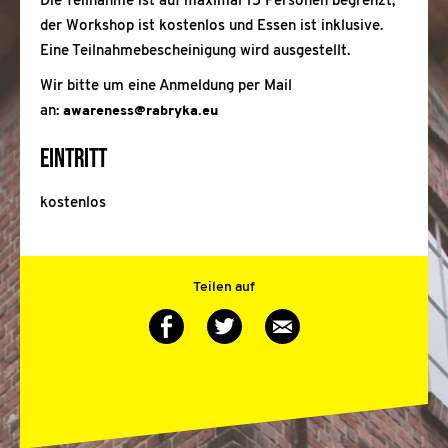
Die Teilnahme ist auf maximal 15 Personen begrenzt,
der Workshop ist kostenlos und Essen ist inklusive.
Eine Teilnahmebescheinigung wird ausgestellt.
Wir bitte um eine Anmeldung per Mail
an:
awareness@rabryka.eu
Eintritt
kostenlos
Teilen auf
Auf
Auf
Via
Twitter
Facebook
E-
teilen
teilen
Mail
teilen