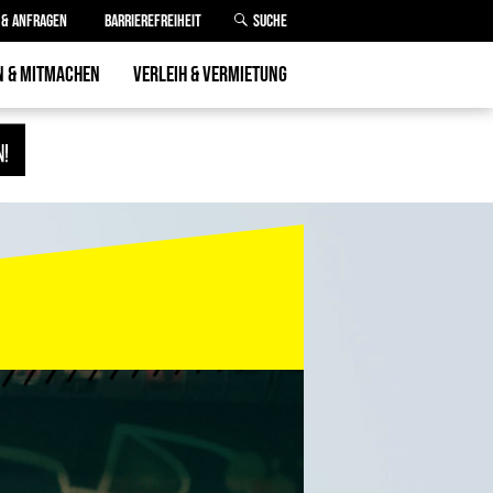
& ANFRAGEN
BARRIEREFREIHEIT
SUCHE
N & MITMACHEN
VERLEIH & VERMIETUNG
RÜNDEN
RÄUME
0
VERLEIH
PROJEKTEFONDS
LASTENRAD.VERLEIH
:IN WERDEN
D PRAKTIKA
ED WERDEN
EREN
ACHUNG
GER VERGABEN