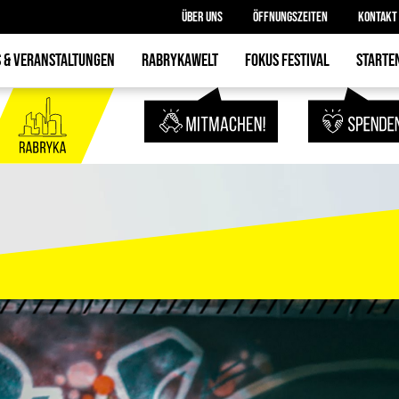
ÜBER UNS
ÖFFNUNGSZEITEN
KONTAKT
 & VERANSTALTUNGEN
RABRYKAWELT
FOKUS FESTIVAL
STARTE
JUGEND.BETEILIGUNG
PROGRAMM
STARTEN.G
R
GESELLSCHAFT.INTEGRATION
MITMACHEN.HELFEN
PHASE 
KUNST.THEATER.MUSIK
PREPARING CAMP
IMPULS
TÜFTELN.BASTELN.GÄRTNERN
RABRYKANT
ESSEN.TRINKEN.SPIELEN
JOBS UN
MITGLI
ENGAGI
BEKANNTM
FREIHÄNDI