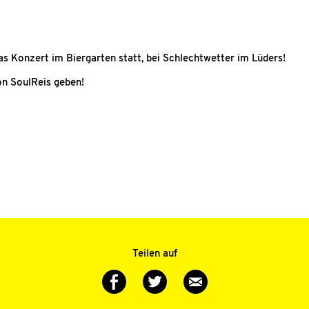
s Konzert im Biergarten statt, bei Schlechtwetter im Lüders!
on SoulReis geben!
Teilen auf
Auf
Auf
Via
Twitter
Facebook
E-